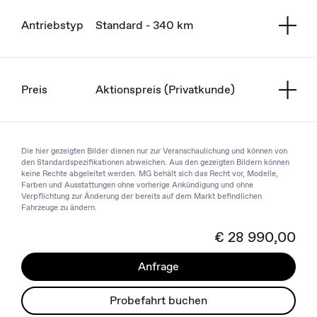
Antriebstyp
Standard - 340 km
Preis
Aktionspreis (Privatkunde)
Die hier gezeigten Bilder dienen nur zur Veranschaulichung und können von
den Standardspezifikationen abweichen. Aus den gezeigten Bildern können
keine Rechte abgeleitet werden. MG behält sich das Recht vor, Modelle,
Farben und Ausstattungen ohne vorherige Ankündigung und ohne
Verpflichtung zur Änderung der bereits auf dem Markt befindlichen
Fahrzeuge zu ändern.
€ 28 990,00
Anfrage
Probefahrt buchen