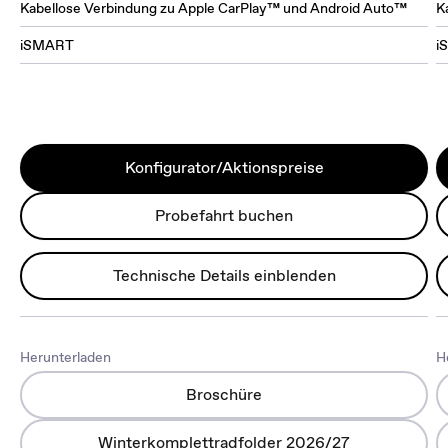
Kabellose Verbindung zu Apple CarPlay™ und Android Auto™
K
iSMART
i
Konfigurator/Aktionspreise
Probefahrt buchen
Technische Details einblenden
Herunterladen
H
Broschüre
Winterkomplettradfolder 2026/27