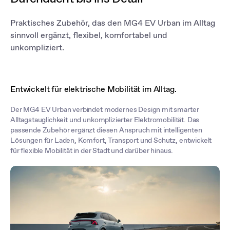
kontinuierlich Ihre Umgebung – stets mit Ihrer Sicherheit im
Fokus, damit Sie sich ganz auf den Fahrspaß und die
bevorstehende Fahrt konzentrieren können.
Praktisches Zubehör, das den MG4 EV Urban im Alltag
sinnvoll ergänzt, flexibel, komfortabel und
unkompliziert.
Entwickelt für elektrische Mobilität im Alltag.
Der MG4 EV Urban verbindet modernes Design mit smarter
Alltagstauglichkeit und unkomplizierter Elektromobilität. Das
passende Zubehör ergänzt diesen Anspruch mit intelligenten
Lösungen für Laden, Komfort, Transport und Schutz, entwickelt
für flexible Mobilität in der Stadt und darüber hinaus.