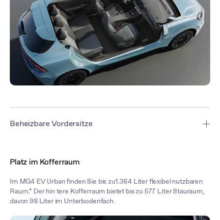
Beheizbare Vordersitze
Genießen Sie beheizbare Vordersitze.* Das beheizbare Lenkrad
macht Winterfahrten angenehmer, ergänzt durch den elektrisch 6-
Platz im Kofferraum
fach verstellbaren Fahrersitz. Ambientebeleuchtung sorgt für die
passende Atmosphäre, während das 6-Lautsprecher-
Im MG4 EV Urban finden Sie bis zu1.364 Liter flexibel nutzbaren
Audiosystem den Innenraum mit klaren Klängen erfüllt*.
Raum.* Der hin tere Kofferraum bietet bis zu 577 Liter Stauraum,
davon 98 Liter im Unterbodenfach.
*MG4 EV Urban Luxury