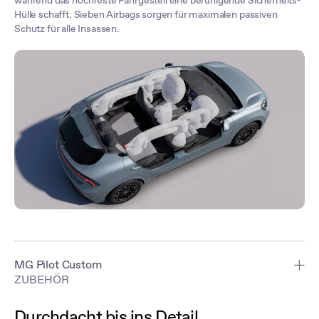
während das hochfeste Fahrgestell eine beruhigende Sicherheits-
Hülle schafft. Sieben Airbags sorgen für maximalen passiven
Schutz für alle Insassen.
MG Pilot Custom
ZUBEHÖR
Aktiver Notbremsassistent, Spurverlassenswarnung, adaptive
Geschwindigkeitsregelung und Totwinkelassistent überwachen
Durchdacht bis ins Detail