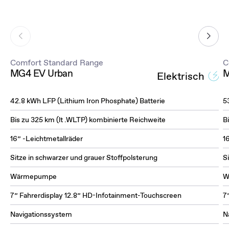
Comfort Standard Range
C
MG4 EV Urban
M
Elektrisch
42.8 kWh LFP (Lithium Iron Phosphate) Batterie
5
Bis zu 325 km (lt .WLTP) kombinierte Reichweite
B
16” -Leichtmetallräder
1
Sitze in schwarzer und grauer Stoffpolsterung
S
Wärmepumpe
W
7” Fahrerdisplay 12.8” HD-Infotainment-Touchscreen
7
Navigationssystem
N