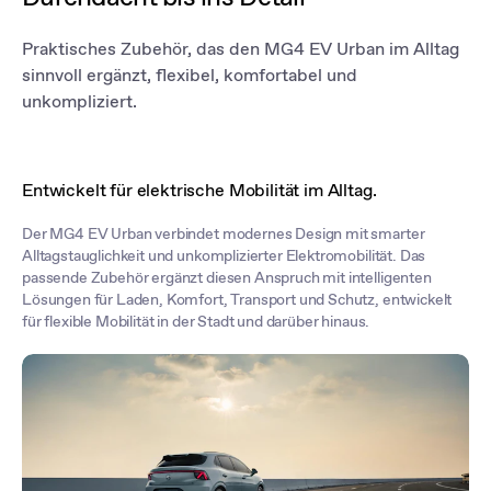
kontinuierlich Ihre Umgebung – stets mit Ihrer Sicherheit im
Fokus, damit Sie sich ganz auf den Fahrspaß und die
bevorstehende Fahrt konzentrieren können.
Praktisches Zubehör, das den MG4 EV Urban im Alltag
sinnvoll ergänzt, flexibel, komfortabel und
unkompliziert.
Entwickelt für elektrische Mobilität im Alltag.
Der MG4 EV Urban verbindet modernes Design mit smarter
Alltagstauglichkeit und unkomplizierter Elektromobilität. Das
passende Zubehör ergänzt diesen Anspruch mit intelligenten
Lösungen für Laden, Komfort, Transport und Schutz, entwickelt
für flexible Mobilität in der Stadt und darüber hinaus.