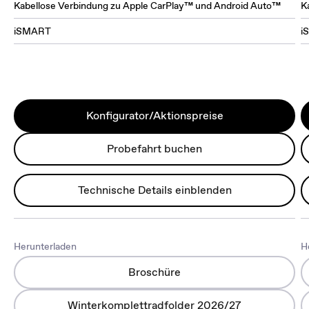
Kabellose Verbindung zu Apple CarPlay™ und Android Auto™
K
iSMART
i
Konfigurator/Aktionspreise
Probefahrt buchen
Technische Details einblenden
Herunterladen
H
Broschüre
Winterkomplettradfolder 2026/27