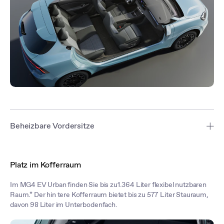
Beheizbare Vordersitze
Genießen Sie beheizbare Vordersitze.* Das beheizbare Lenkrad
macht Winterfahrten angenehmer, ergänzt durch den elektrisch 6-
Platz im Kofferraum
fach verstellbaren Fahrersitz. Ambientebeleuchtung sorgt für die
passende Atmosphäre, während das 6-Lautsprecher-
Im MG4 EV Urban finden Sie bis zu1.364 Liter flexibel nutzbaren
Audiosystem den Innenraum mit klaren Klängen erfüllt*.
Raum.* Der hin tere Kofferraum bietet bis zu 577 Liter Stauraum,
davon 98 Liter im Unterbodenfach.
*MG4 EV Urban Luxury