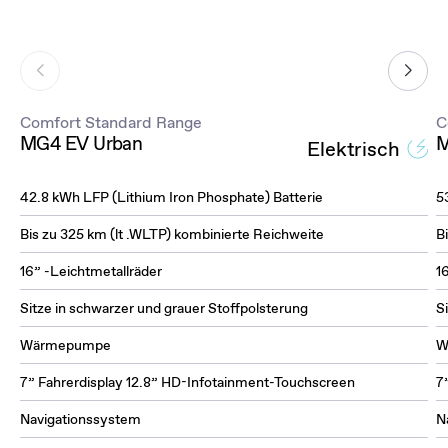
Comfort Standard Range
C
MG4 EV Urban
M
Elektrisch
42.8 kWh LFP (Lithium Iron Phosphate) Batterie
5
Bis zu 325 km (lt .WLTP) kombinierte Reichweite
B
16” -Leichtmetallräder
1
Sitze in schwarzer und grauer Stoffpolsterung
S
Wärmepumpe
W
7” Fahrerdisplay 12.8” HD-Infotainment-Touchscreen
7
Navigationssystem
N