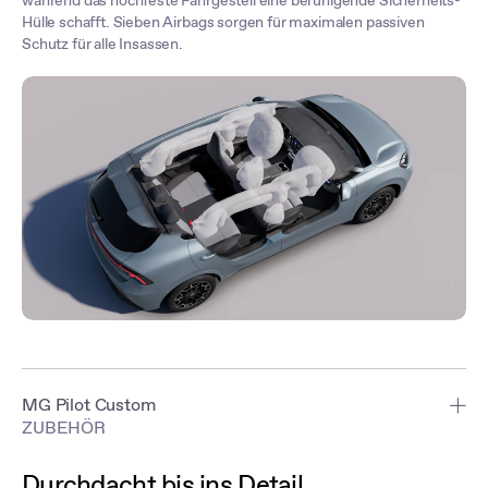
während das hochfeste Fahrgestell eine beruhigende Sicherheits-
Hülle schafft. Sieben Airbags sorgen für maximalen passiven
Schutz für alle Insassen.
MG Pilot Custom
ZUBEHÖR
Aktiver Notbremsassistent, Spurverlassenswarnung, adaptive
Geschwindigkeitsregelung und Totwinkelassistent überwachen
Durchdacht bis ins Detail