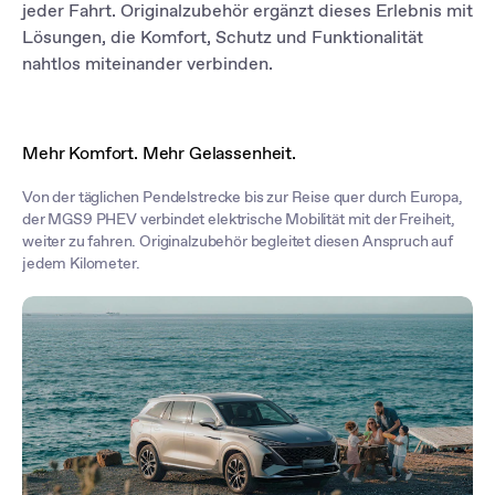
bei jeder Fahrt zu speichern und abzurufen.
jeder Fahrt. Originalzubehör ergänzt dieses Erlebnis mit
Lösungen, die Komfort, Schutz und Funktionalität
nahtlos miteinander verbinden.
Mehr Komfort. Mehr Gelassenheit.
Von der täglichen Pendelstrecke bis zur Reise quer durch Europa,
der MGS9 PHEV verbindet elektrische Mobilität mit der Freiheit,
weiter zu fahren. Originalzubehör begleitet diesen Anspruch auf
jedem Kilometer.