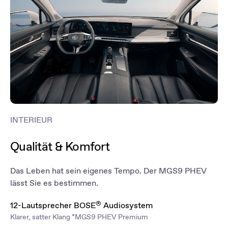
öffnen – praktisch, wenn Sie gerade alle Hände voll haben, was bei
diesem großzügigen Raumangebot häufig der Fall sein wird.
*MGS9 PHEV Luxury
INTERIEUR
Qualität & Komfort
Das Leben hat sein eigenes Tempo. Der MGS9 PHEV
lässt Sie es bestimmen.
®
12-Lautsprecher BOSE
Audiosystem
Klarer, satter Klang *MGS9 PHEV Premium