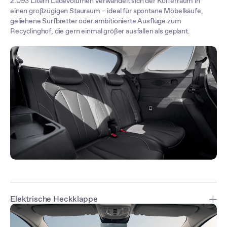
2.093 Litern Ladevolumen verwandelt sich der Kofferraum in
einen großzügigen Stauraum – ideal für spontane Möbelkäufe,
geliehene Surfbretter oder ambitionierte Ausflüge zum
Recyclinghof, die gern einmal größer ausfallen als geplant.
Elektrische Heckklappe
Die sensorgesteuerte intelligente Heckklappe* lässt sich freihändig