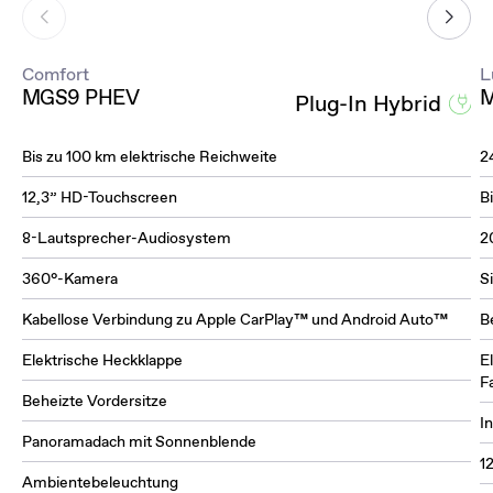
Comfort
L
MGS9 PHEV
M
Plug-In Hybrid
Bis zu 100 km elektrische Reichweite
2
12,3” HD-Touchscreen
B
8-Lautsprecher-Audiosystem
2
360°-Kamera
S
Kabellose Verbindung zu Apple CarPlay™ und Android Auto™
B
Elektrische Heckklappe
E
F
Beheizte Vordersitze
I
Panoramadach mit Sonnenblende
1
Ambientebeleuchtung