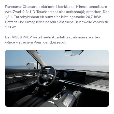
Panorama-Glasdach, elektrische Heckklappe, Klimaautomatik und
zwei Zwei 12,3” HD-Touchscreens sind serienmäßig enthalten. Der
1,5-L-Turbohybridantrieb nutzt eine leistungsstarke 24,7-kWh-
Batterie und ermöglicht eine rein elektrische Reichweite von bis zu
100 km.
Der MGS9 PHEV bietet mehr Ausstattung, als man erwarten
würde – zu einem Preis, der überzeugt.