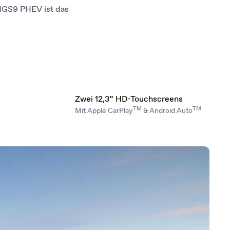
 MGS9 PHEV ist das
Zwei 12,3” HD-Touchscreens
TM
TM
Mit Apple CarPlay
& Android Auto