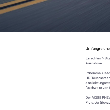
Umfangreiche
Ein echtes 7-Sit
Ausnahme.
Panorama-Glasda
HD-Touchscreens 
eine leistungsst
Reichweite von b
Der MGS9 PHEV b
Preis, der überz