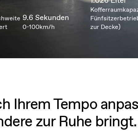
1.026 Liter
m
Kofferraumkapaz
9.6 Sekunden
chweite
Fünfsitzerbetrie
ert
0-100km/h
zur Decke)
sich Ihrem Tempo anpas
ndere zur Ruhe bringt.