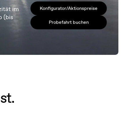
ität im
Konfigurator/Aktionspreise
b (bis
Probefahrt buchen
st.