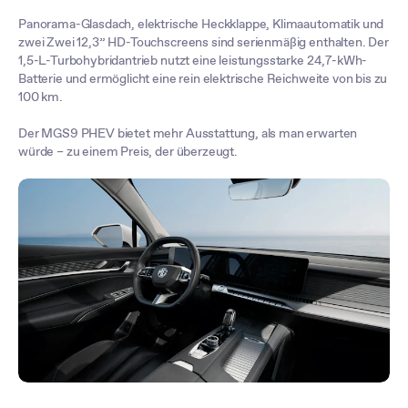
Panorama-Glasdach, elektrische Heckklappe, Klimaautomatik und
zwei Zwei 12,3” HD-Touchscreens sind serienmäßig enthalten. Der
1,5-L-Turbohybridantrieb nutzt eine leistungsstarke 24,7-kWh-
Batterie und ermöglicht eine rein elektrische Reichweite von bis zu
100 km.
Der MGS9 PHEV bietet mehr Ausstattung, als man erwarten
würde – zu einem Preis, der überzeugt.