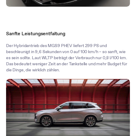
Sanfte Leistungsentfaltung
Der Hybridantrieb des MGS9 PHEV liefert 299 PS und
beschleunigt in 9,6 Sekunden von 0 auf 100 km/h – so sanft, wie
es sein sollte. Laut WLTP beträgt der Verbrauch nur 0,8 l/100 km.
Das bedeutet weniger Zeit an der Tankstelle und mehr Budget für
die Dinge, die wirklich zählen.