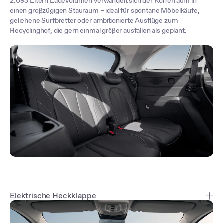
2.093 Litern Ladevolumen verwandelt sich der Kofferraum in
einen großzügigen Stauraum – ideal für spontane Möbelkäufe,
geliehene Surfbretter oder ambitionierte Ausflüge zum
Recyclinghof, die gern einmal größer ausfallen als geplant.
Elektrische Heckklappe
Die sensorgesteuerte intelligente Heckklappe* lässt sich freihändig