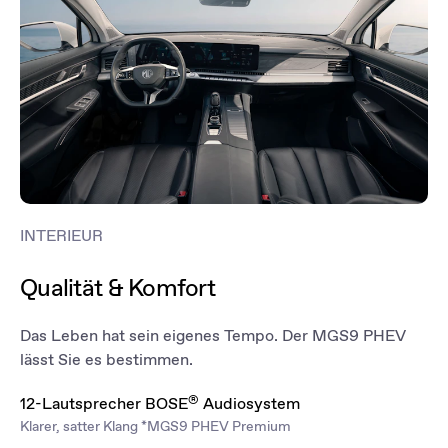
öffnen – praktisch, wenn Sie gerade alle Hände voll haben, was bei
diesem großzügigen Raumangebot häufig der Fall sein wird.
*MGS9 PHEV Luxury
INTERIEUR
Qualität & Komfort
Das Leben hat sein eigenes Tempo. Der MGS9 PHEV
lässt Sie es bestimmen.
®
12-Lautsprecher BOSE
Audiosystem
Klarer, satter Klang *MGS9 PHEV Premium