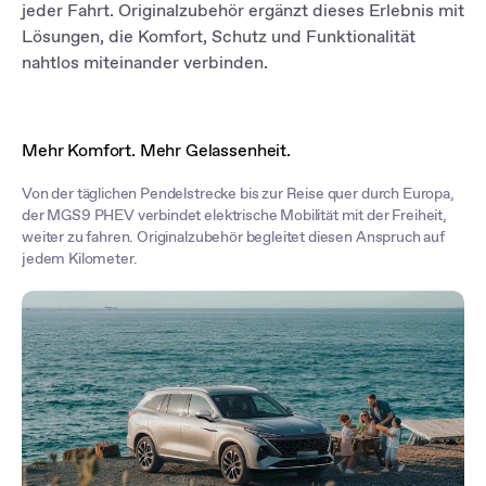
bei jeder Fahrt zu speichern und abzurufen.
jeder Fahrt. Originalzubehör ergänzt dieses Erlebnis mit
Lösungen, die Komfort, Schutz und Funktionalität
nahtlos miteinander verbinden.
Mehr Komfort. Mehr Gelassenheit.
Von der täglichen Pendelstrecke bis zur Reise quer durch Europa,
der MGS9 PHEV verbindet elektrische Mobilität mit der Freiheit,
weiter zu fahren. Originalzubehör begleitet diesen Anspruch auf
jedem Kilometer.