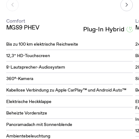
Comfort
L
MGS9 PHEV
M
Plug-In Hybrid
Bis zu 100 km elektrische Reichweite
2
12,3” HD-Touchscreen
B
8-Lautsprecher-Audiosystem
2
360°-Kamera
S
Kabellose Verbindung zu Apple CarPlay™ und Android Auto™
B
Elektrische Heckklappe
E
F
Beheizte Vordersitze
I
Panoramadach mit Sonnenblende
1
Ambientebeleuchtung