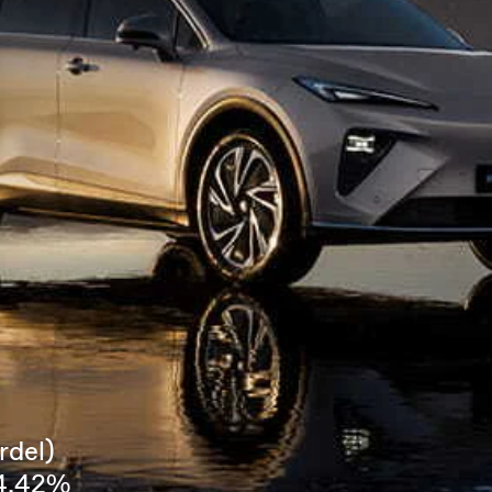
rdel)
 4,42%