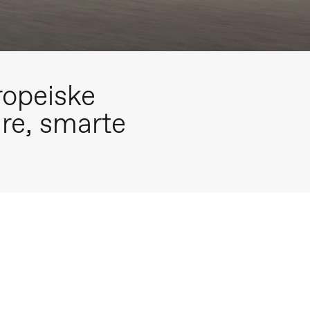
ropeiske
are, smarte