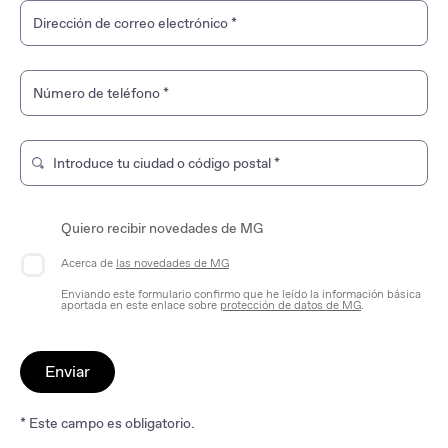
Dirección de correo electrónico
*
Número de teléfono
*
Introduce tu ciudad o código postal
*
Escriba para buscar una tienda de marca. Use las teclas de
Quiero recibir novedades de MG
Acerca de
las novedades de MG
Enviando este formulario confirmo que he leído la información básica
aportada en este enlace sobre
protección de datos de MG
.
Enviar
* Este campo es obligatorio.