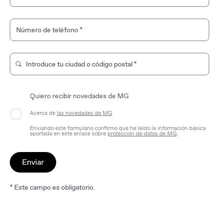
Número de teléfono
*
Introduce tu ciudad o código postal
*
Escriba para buscar una tienda de marca. Use las teclas de
Quiero recibir novedades de MG
Acerca de
las novedades de MG
Enviando este formulario confirmo que he leído la información básica
aportada en este enlace sobre
protección de datos de MG
.
Enviar
* Este campo es obligatorio.