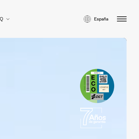
AQ
España