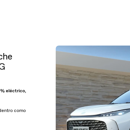
oche
MG
% eléctrico
,
:
o dentro como