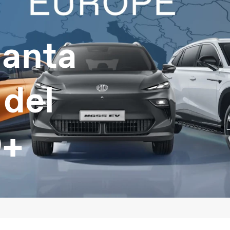
lanta
 del
O+