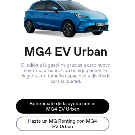
MG4 EV Urban
Dí adiós a la gasolina gracias a este nuevo
eléctrico urbano. Con un equipamiento
elegante, un tamaño espacioso y diseñado
para la ciudad.
Benefíciate de la ayuda con el
MG4 EV Urban
Hazte un MG Renting con MG4
EV Urban