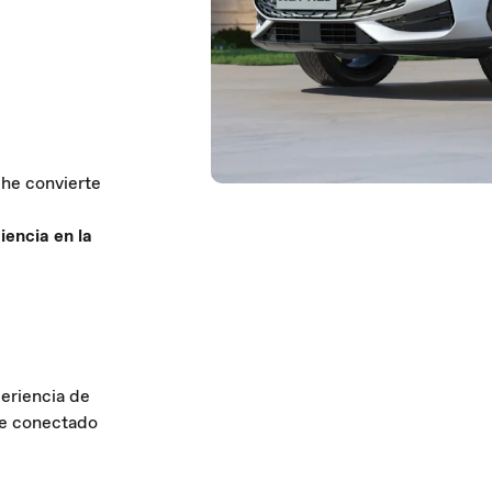
che convierte
iencia en la
eriencia de
te conectado