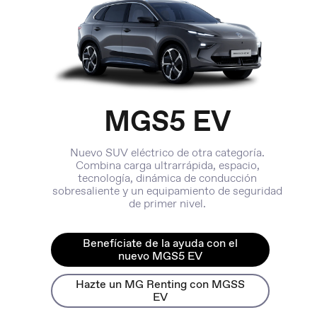
MGS5 EV
Nuevo SUV eléctrico de otra categoría.
Combina carga ultrarrápida, espacio,
tecnología, dinámica de conducción
sobresaliente y un equipamiento de seguridad
de primer nivel.
Benefíciate de la ayuda con el
nuevo MGS5 EV
Hazte un MG Renting con MGSS
EV