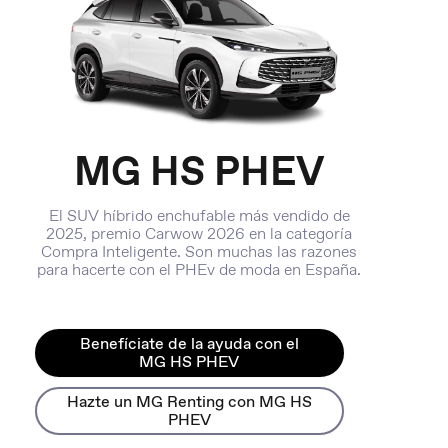
MG HS PHEV
El SUV híbrido enchufable más vendido de
2025, premio Carwow 2026 en la categoría
Compra Inteligente. Son muchas las razones
para hacerte con el PHEv de moda en España.
Benefíciate de la ayuda con el
MG HS PHEV
Hazte un MG Renting con MG HS
PHEV