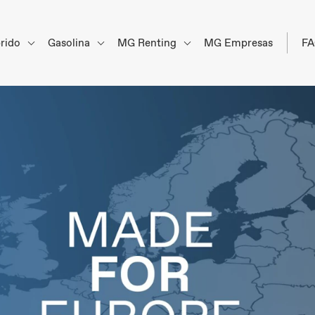
brido
Gasolina
MG Renting
MG Empresas
F