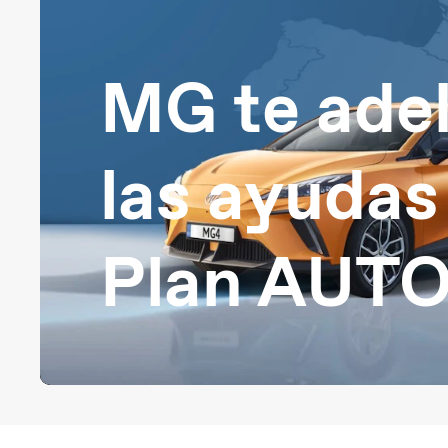
MG te ade
las ayudas
Plan AUT