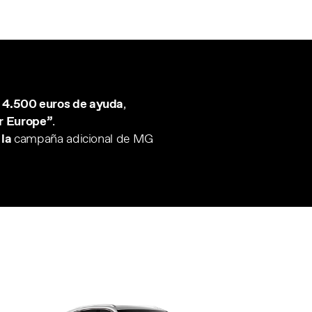
a
4.500 euros de ayuda
,
r Europe”
.
 la
campaña adicional de MG