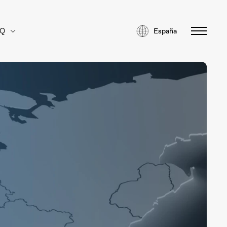
AQ
España