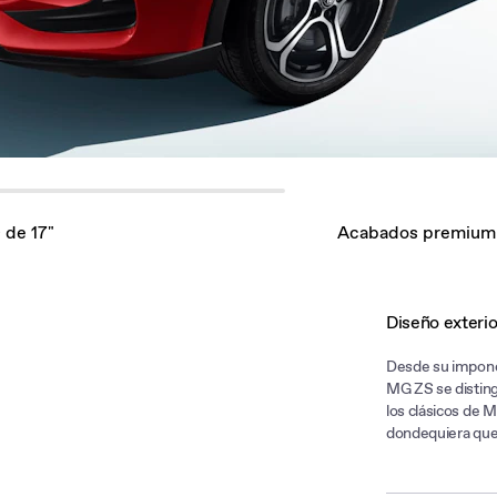
 de 17"
Acabados premium
Diseño exteri
Desde su imponen
MG ZS se disting
los clásicos de 
dondequiera que