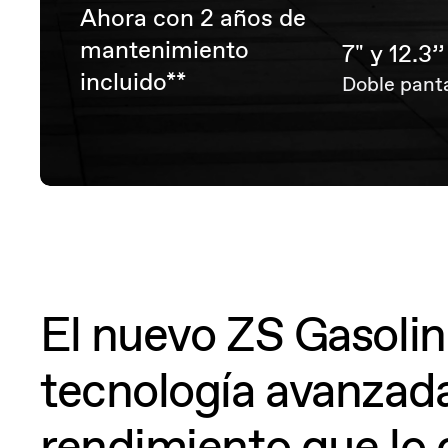
Ahora con 2 años de
mantenimiento
7" y 12.3’’
incluido**
Doble panta
El nuevo ZS Gasolin
tecnología avanzad
rendimiento que lo c