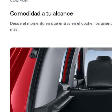
COMFORT
La palanca de cambios se inspira en el ala de un jet, transmitiendo u
velocidad y pasión.
Comodidad a tu alcance
Desde el momento en que entras en el coche, los asient
más.