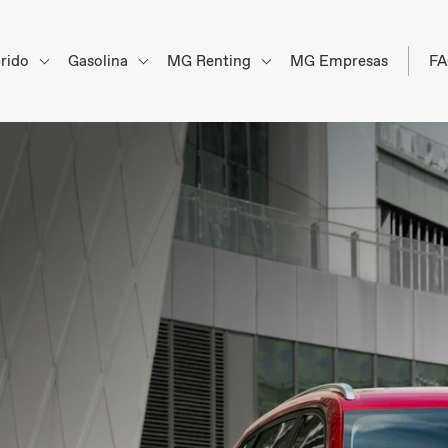
brido
Gasolina
MG Renting
MG Empresas
F