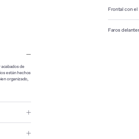
Frontal con el
El impresionante 
conectados, mient
Faros delanter
otorgándole al n
Una luz diurna d
dándole al vehíc
LED que maneja t
y acabados de
adios están hechos
bien organizado,
ión deportiva y un