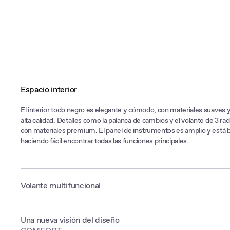
Espacio interior
El interior todo negro es elegante y cómodo, con materiales suaves 
alta calidad. Detalles como la palanca de cambios y el volante de 3 r
con materiales premium. El panel de instrumentos es amplio y está 
haciendo fácil encontrar todas las funciones principales.
Volante multifuncional
El volante de tres radios con controles tipo joystick te da una sensac
control total para que disfrutes cada viaje.
Una nueva visión del diseño