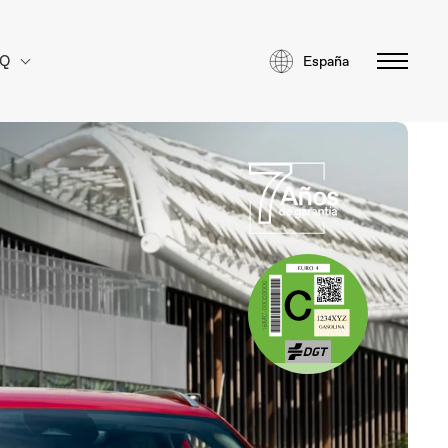
AQ
España