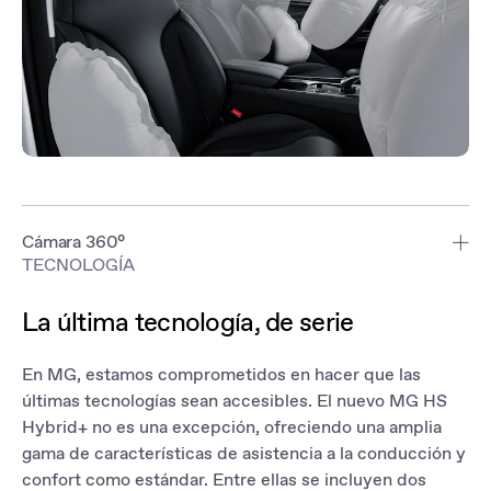
Cámara 360°
TECNOLOGÍA
Los espacios de estacionamiento y las calles estrechas no son un
problema con la cámara de 360°. Cuatro cámaras HD de gran
La última tecnología, de serie
angular proporcionan una vista completa alrededor del vehículo,
mientras que los sensores ultrasónicos te alertan sobre posibles
obstrucciones.
En MG, estamos comprometidos en hacer que las
últimas tecnologías sean accesibles. El nuevo MG HS
*sólo en versión Luxury
Hybrid+ no es una excepción, ofreciendo una amplia
gama de características de asistencia a la conducción y
confort como estándar. Entre ellas se incluyen dos