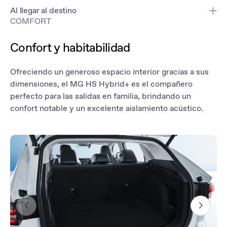
que ofrece orientación de la ruta y un tiempo estimado de llegada
Al llegar al destino
para cualquier viaje.
COMFORT
Revisa el estado de tu vehículo en cualquier momento para
asegurarte de que esté listo para su próximo viaje. También
Confort y habitabilidad
puedes consultar todas tus estadísticas de conducción, incluidos
los niveles de combustible.
Ofreciendo un generoso espacio interior gracias a sus
¿No estás seguro de si has cerrado el coche? No te preocupes:
dimensiones, el MG HS Hybrid+ es el compañero
puedes bloquearlo y desbloquearlo usando la app, en cualquier
perfecto para las salidas en familia, brindando un
momento y lugar.
confort notable y un excelente aislamiento acústico.