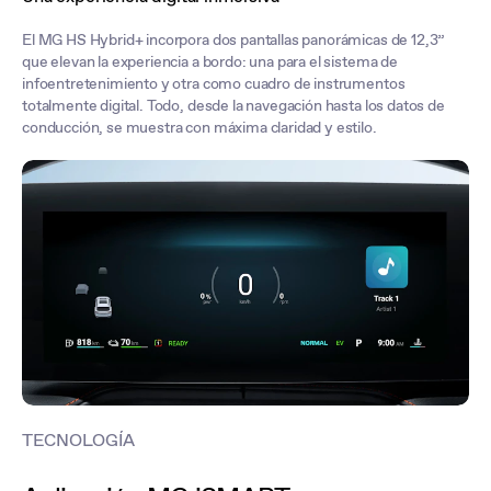
El MG HS Hybrid+ incorpora dos pantallas panorámicas de 12,3”
que elevan la experiencia a bordo: una para el sistema de
infoentretenimiento y otra como cuadro de instrumentos
totalmente digital. Todo, desde la navegación hasta los datos de
conducción, se muestra con máxima claridad y estilo.
TECNOLOGÍA