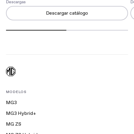
Descargas
D
Descargar catálogo
MODELOS
MG3
MG3 Hybrid+
MG ZS