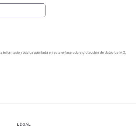
. Use las teclas de flecha para navegar por los resultados.
la información básica aportada en este enlace sobre
protección de datos de MG
.
LEGAL