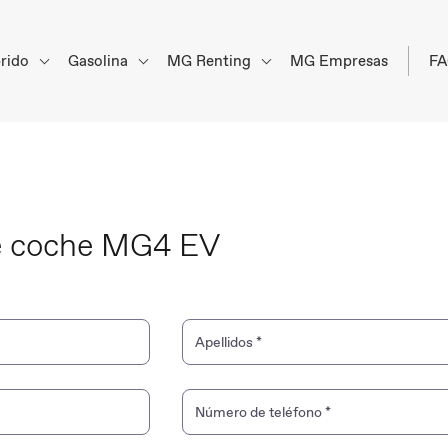
brido
Gasolina
MG Renting
MG Empresas
F
de coche MG4 EV
Apellidos
*
Número de teléfono
*