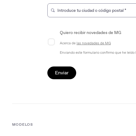
Introduce tu ciudad o código postal
*
Escriba para buscar una tienda de marca
Quiero recibir novedades de MG
Acerca de
las novedades de MG
Enviando este formulario confirmo que he leído 
Enviar
MODELOS