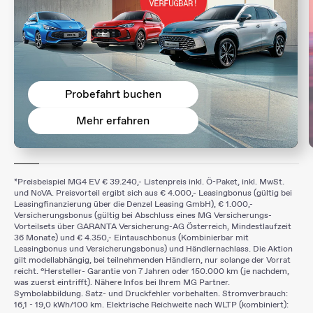
Probefahrt buchen
Mehr erfahren
*Preisbeispiel MG4 EV € 39.240,- Listenpreis inkl. Ö-Paket, inkl. MwSt.
und NoVA. Preisvorteil ergibt sich aus € 4.000,- Leasingbonus (gültig bei
Leasingfinanzierung über die Denzel Leasing GmbH), € 1.000,-
Versicherungsbonus (gültig bei Abschluss eines MG Versicherungs-
Vorteilsets über GARANTA Versicherung-AG Österreich, Mindestlaufzeit
36 Monate) und € 4.350,- Eintauschbonus (Kombinierbar mit
Leasingbonus und Versicherungsbonus) und Händlernachlass. Die Aktion
gilt modellabhängig, bei teilnehmenden Händlern, nur solange der Vorrat
reicht. °Hersteller- Garantie von 7 Jahren oder 150.000 km (je nachdem,
was zuerst eintrifft). Nähere Infos bei Ihrem MG Partner.
Symbolabbildung. Satz- und Druckfehler vorbehalten. Stromverbrauch:
16,1 - 19,0 kWh/100 km. Elektrische Reichweite nach WLTP (kombiniert):