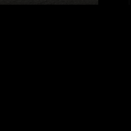
RECHTLICHE HINWEISE
Datenschutzinformationen
Cookie-Richtlinie
Endbenutzer-Lizenzvertrag
Impressum
EU Data Act
Offenlegung von Open-Source-Software
Einstellungen
Reifenlabel
Erklärung zur Barrierefreiheit