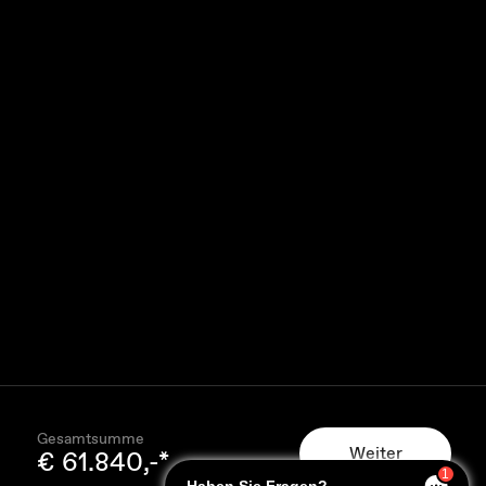
Gesamtsumme
Weiter
€ 61.840,-*
1