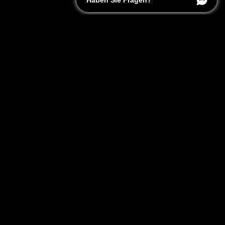
Haben Sie Fragen?
KONTAKT
Über MG
MG Centenary
Milk and Grounds
Kontakt
FAQ
Media & MG Life
Karriere
Portal für unabhängige Reparaturwerkstätten
Partner werden