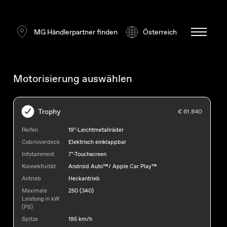
MG Händlerpartner finden
Österreich
Motorisierung auswählen
Trophy
€ 61.840
Reifen
19"-Leichtmetallräder
Cabrioverdeck
Elektrisch einklappbar
Infotainment
7"-Touchscreen
Konnektivität
Android Auto™/ Apple Car Play™
Antrieb
Heckantrieb
Maximale
250 (340)
Leistung in kW
(PS)
Spitze
195 km/h