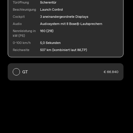
Türöffnung
Scherentür
Beschleunigung
Launch Control
Cockpit
3 aneinandergeordnete Displays
Audio
Audiosystem mit 8 Bose®-Lautsprechern
Nennleistung in
160 (218)
kW (PS)
0-100 km/h
5,0 Sekunden
Reichweite
507 km (kombiniert laut WLTP)
GT
€ 66.840