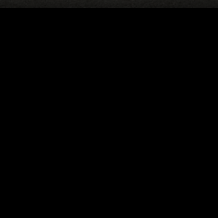
MODELLE
Best of MG. Best of ALLES.
MG CYBERSTER
MGS6 EV
MGS5 EV
MG4 EV
MG4 EV Urban
MGS9 PHEV+
MG HS PHEV+
MG HS Hybrid+