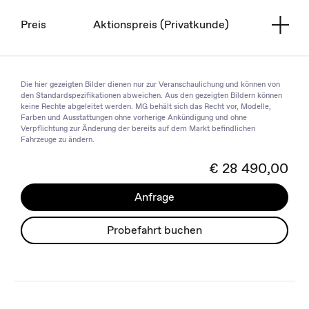
Preis
Aktionspreis (Privatkunde)
Die hier gezeigten Bilder dienen nur zur Veranschaulichung und können von
den Standardspezifikationen abweichen. Aus den gezeigten Bildern können
keine Rechte abgeleitet werden. MG behält sich das Recht vor, Modelle,
Farben und Ausstattungen ohne vorherige Ankündigung und ohne
Verpflichtung zur Änderung der bereits auf dem Markt befindlichen
Fahrzeuge zu ändern.
€ 28 490,00
Anfrage
Probefahrt buchen