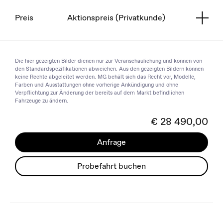
Preis
Aktionspreis (Privatkunde)
Die hier gezeigten Bilder dienen nur zur Veranschaulichung und können von
den Standardspezifikationen abweichen. Aus den gezeigten Bildern können
keine Rechte abgeleitet werden. MG behält sich das Recht vor, Modelle,
Farben und Ausstattungen ohne vorherige Ankündigung und ohne
Verpflichtung zur Änderung der bereits auf dem Markt befindlichen
Fahrzeuge zu ändern.
€ 28 490,00
Anfrage
Probefahrt buchen