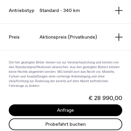
Antriebstyp
Standard - 340 km
Preis
Aktionspreis (Privatkunde)
Die hier gezeigten Bilder dienen nur zur Veranschaulichung und können von
den Standardspezifikationen abweichen. Aus den gezeigten Bildern können
keine Rechte abgeleitet werden. MG behält sich das Recht vor, Modelle,
Farben und Ausstattungen ohne vorherige Ankündigung und ohne
Verpflichtung zur Änderung der bereits auf dem Markt befindlichen
Fahrzeuge zu ändern.
€ 28 990,00
Anfrage
Probefahrt buchen