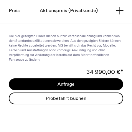
Preis
Aktionspreis (Privatkunde)
Die hier gezeigten Bilder dienen nur zur Veranschaulichung und können von
den Standardspezifikationen abweichen. Aus den gezeigten Bildern können
keine Rechte abgeleitet werden. MG behält sich das Recht vor, Modelle,
Farben und Ausstattungen ohne vorherige Ankündigung und ohne
Verpflichtung zur Änderung der bereits auf dem Markt befindlichen
Fahrzeuge zu ändern.
34 990,00 €*
Anfrage
Probefahrt buchen