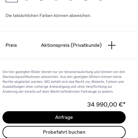
Die tatsächlichen Farben können abweichen.
Preis
Aktionspreis (Privatkunde)
Die hier gezeigten Bilder dienen nur zur Veranschaulichung und können von den
Standardspezifikationen abweichen. Aus den gezeigten Bildern können keine
Rechte abgeleitet werden. MG behält sich das Recht vor, Modelle, Farben und
Ausstattungen ohne vorherige Ankündigung und ohne Verpflichtung zur
Änderung der bereits auf dem Markt befindlichen Fahrzeuge zu ändern.
34 990,00 €*
Anfrage
Probefahrt buchen