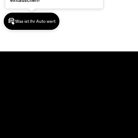
eintauschen?
Was ist Ihr Auto wert
MODELLE
Best of MG. Best of ALLES.