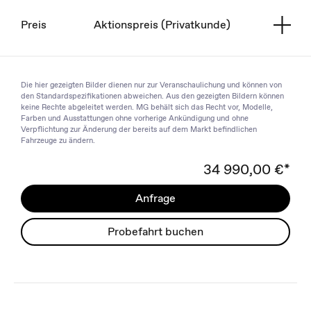
Preis
Aktionspreis (Privatkunde)
Die hier gezeigten Bilder dienen nur zur Veranschaulichung und können von
den Standardspezifikationen abweichen. Aus den gezeigten Bildern können
keine Rechte abgeleitet werden. MG behält sich das Recht vor, Modelle,
Farben und Ausstattungen ohne vorherige Ankündigung und ohne
Verpflichtung zur Änderung der bereits auf dem Markt befindlichen
Fahrzeuge zu ändern.
34 990,00 €*
Anfrage
Probefahrt buchen