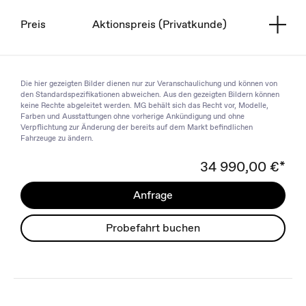
Preis
Aktionspreis (Privatkunde)
Die hier gezeigten Bilder dienen nur zur Veranschaulichung und können von
den Standardspezifikationen abweichen. Aus den gezeigten Bildern können
keine Rechte abgeleitet werden. MG behält sich das Recht vor, Modelle,
Farben und Ausstattungen ohne vorherige Ankündigung und ohne
Verpflichtung zur Änderung der bereits auf dem Markt befindlichen
Fahrzeuge zu ändern.
34 990,00 €*
Anfrage
Probefahrt buchen