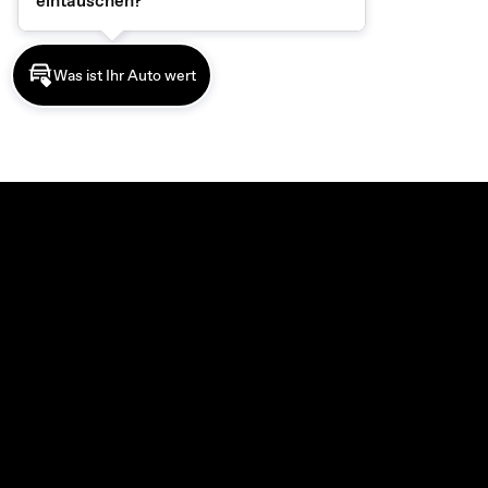
eintauschen?
Was ist Ihr Auto wert
MODELLE
Best of MG. Best of ALLES.