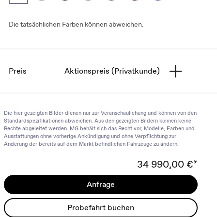
Die tatsächlichen Farben können abweichen.
Preis
Aktionspreis (Privatkunde)
Die hier gezeigten Bilder dienen nur zur Veranschaulichung und können von den
Standardspezifikationen abweichen. Aus den gezeigten Bildern können keine
Rechte abgeleitet werden. MG behält sich das Recht vor, Modelle, Farben und
Ausstattungen ohne vorherige Ankündigung und ohne Verpflichtung zur
Änderung der bereits auf dem Markt befindlichen Fahrzeuge zu ändern.
34 990,00 €*
Anfrage
Probefahrt buchen