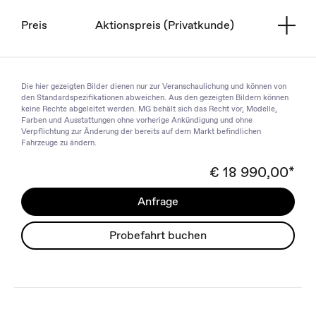
Preis
Aktionspreis (Privatkunde)
Die hier gezeigten Bilder dienen nur zur Veranschaulichung und können von
den Standardspezifikationen abweichen. Aus den gezeigten Bildern können
keine Rechte abgeleitet werden. MG behält sich das Recht vor, Modelle,
Farben und Ausstattungen ohne vorherige Ankündigung und ohne
Verpflichtung zur Änderung der bereits auf dem Markt befindlichen
Fahrzeuge zu ändern.
€ 18 990,00*
Anfrage
Probefahrt buchen