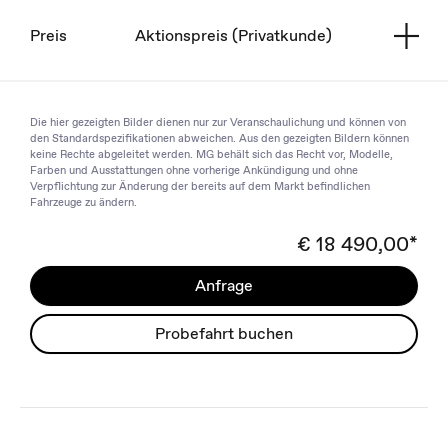
Preis
Aktionspreis (Privatkunde)
Die hier gezeigten Bilder dienen nur zur Veranschaulichung und können von
den Standardspezifikationen abweichen. Aus den gezeigten Bildern können
keine Rechte abgeleitet werden. MG behält sich das Recht vor, Modelle,
Farben und Ausstattungen ohne vorherige Ankündigung und ohne
Verpflichtung zur Änderung der bereits auf dem Markt befindlichen
Fahrzeuge zu ändern.
€ 18 490,00*
Anfrage
Probefahrt buchen