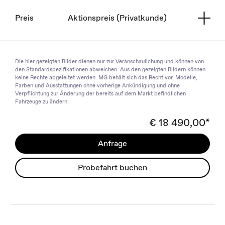
Preis
Aktionspreis (Privatkunde)
Die hier gezeigten Bilder dienen nur zur Veranschaulichung und können von
den Standardspezifikationen abweichen. Aus den gezeigten Bildern können
keine Rechte abgeleitet werden. MG behält sich das Recht vor, Modelle,
Farben und Ausstattungen ohne vorherige Ankündigung und ohne
Verpflichtung zur Änderung der bereits auf dem Markt befindlichen
Fahrzeuge zu ändern.
€ 18 490,00*
Anfrage
Probefahrt buchen