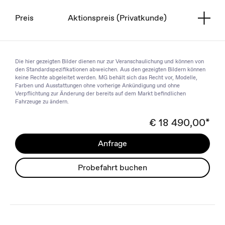
Preis
Aktionspreis (Privatkunde)
Die hier gezeigten Bilder dienen nur zur Veranschaulichung und können von
den Standardspezifikationen abweichen. Aus den gezeigten Bildern können
keine Rechte abgeleitet werden. MG behält sich das Recht vor, Modelle,
Farben und Ausstattungen ohne vorherige Ankündigung und ohne
Verpflichtung zur Änderung der bereits auf dem Markt befindlichen
Fahrzeuge zu ändern.
€ 18 490,00*
Anfrage
Probefahrt buchen