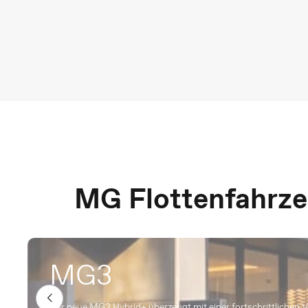
MG Flottenfahrz
MG3
Der neue MG3 Hybrid+ überzeugt mit einer fortschrittlichen V