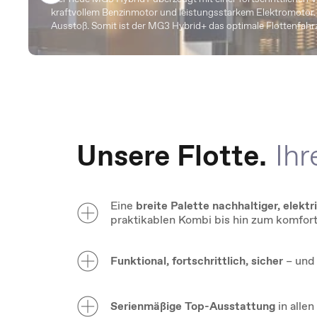
kraftvollem Benzinmotor und leistungsstarkem Elektromotor. 
Ausstoß. Somit ist der MG3 Hybrid+ das optimale Flottenfah
Unsere Flotte.
Ihr
Eine
breite Palette nachhaltiger, elektr
praktikablen Kombi bis hin zum komfor
Funktional, fortschrittlich, sicher
– und 
Serienmäß
ige Top-Ausstattung
in alle