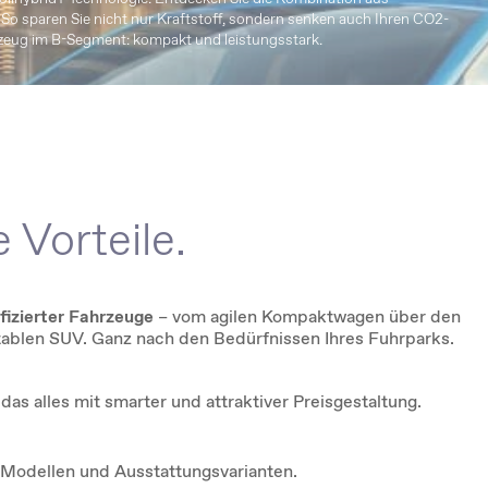
So sparen Sie nicht nur Kraftstoff, sondern senken auch Ihren CO2-
rzeug im B-Segment: kompakt und leistungsstark.
e Vorteile.
ifizierter Fahrzeuge
– vom agilen Kompaktwagen über den
tablen SUV. Ganz nach den Bedürfnissen Ihres Fuhrparks.
das alles mit smarter und attraktiver Preisgestaltung.
n Modellen und Ausstattungsvarianten.