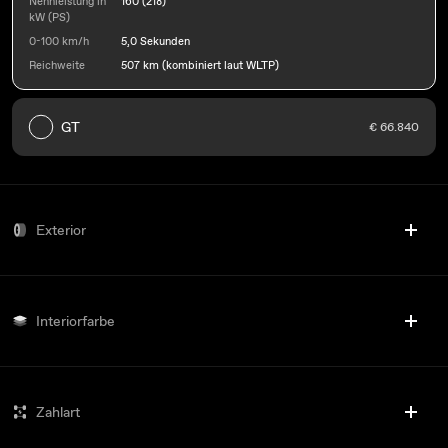
Nennleistung in
160 (218)
kW (PS)
0-100 km/h
5,0 Sekunden
Reichweite
507 km (kombiniert laut WLTP)
GT
€ 66.840
Exterior
Interiorfarbe
Zahlart