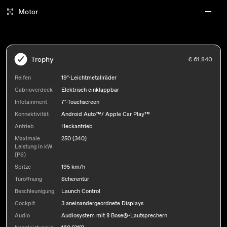
Motor
Trophy
€ 61.840
Reifen
19"-Leichtmetallräder
Cabrioverdeck
Elektrisch einklappbar
Infotainment
7"-Touchscreen
Konnektivität
Android Auto™/ Apple Car Play™
Antrieb
Heckantrieb
Maximale
250 (340)
Leistung in kW
(PS)
Spitze
195 km/h
Türöffnung
Scherentür
Beschleunigung
Launch Control
Cockpit
3 aneinandergeordnete Displays
Audio
Audiosystem mit 8 Bose®-Lautsprechern