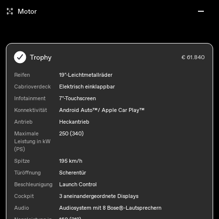
Motor
Trophy
€ 61.840
Reifen
19"-Leichtmetallräder
Cabrioverdeck
Elektrisch einklappbar
Infotainment
7"-Touchscreen
Konnektivität
Android Auto™/ Apple Car Play™
Antrieb
Heckantrieb
Maximale
250 (340)
Leistung in kW
(PS)
Spitze
195 km/h
Türöffnung
Scherentür
Beschleunigung
Launch Control
Cockpit
3 aneinandergeordnete Displays
Audio
Audiosystem mit 8 Bose®-Lautsprechern