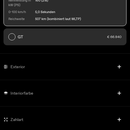
Nennleistung in
160 (218)
kW (PS)
0-100 km/h
5,0 Sekunden
Reichweite
507 km (kombiniert laut WLTP)
GT
€ 66.840
Exterior
Interiorfarbe
Zahlart