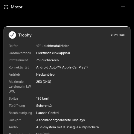
Motor
Trophy
€ 61.840
Reifen
19"-Leichtmetallräder
Cabrioverdeck
Elektrisch einklappbar
Infotainment
7"-Touchscreen
Konnektivität
Android Auto™/ Apple Car Play™
Antrieb
Heckantrieb
Maximale
250 (340)
Leistung in kW
(PS)
Spitze
195 km/h
Türöffnung
Scherentür
Beschleunigung
Launch Control
Cockpit
3 aneinandergeordnete Displays
Audio
Audiosystem mit 8 Bose®-Lautsprechern