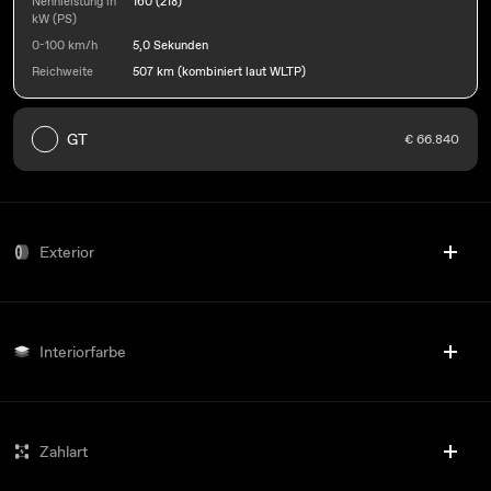
Nennleistung in
160 (218)
kW (PS)
0-100 km/h
5,0 Sekunden
Reichweite
507 km (kombiniert laut WLTP)
GT
€ 66.840
Exterior
Interiorfarbe
Zahlart