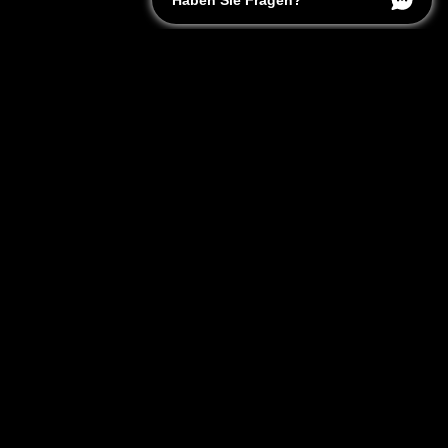
Haben Sie Fragen?
KONTAKT
Über MG
MG Centenary
Milk and Grounds
Kontakt
FAQ
Media & MG Life
Karriere
Portal für unabhängige Reparaturwerkstätten
Partner werden