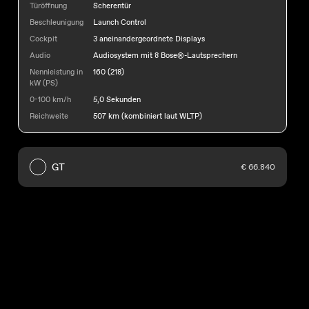
Türöffnung
Scherentür
Beschleunigung
Launch Control
Cockpit
3 aneinandergeordnete Displays
Audio
Audiosystem mit 8 Bose®-Lautsprechern
Nennleistung in
160 (218)
kW (PS)
0-100 km/h
5,0 Sekunden
Reichweite
507 km (kombiniert laut WLTP)
GT
€ 66.840