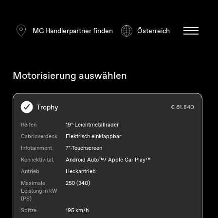
MG Händlerpartner finden
Österreich
Motorisierung auswählen
Trophy
€ 61.840
Reifen
19"-Leichtmetallräder
Cabrioverdeck
Elektrisch einklappbar
Infotainment
7"-Touchscreen
Konnektivität
Android Auto™/ Apple Car Play™
Antrieb
Heckantrieb
Maximale
250 (340)
Leistung in kW
(PS)
Spitze
195 km/h