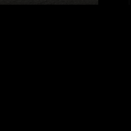
RECHTLICHE HINWEISE
Datenschutzinformationen
Cookie-Richtlinie
Endbenutzer-Lizenzvertrag
Impressum
EU Data Act
Offenlegung von Open-Source-Software
Einstellungen
Reifenlabel
Erklärung zur Barrierefreiheit