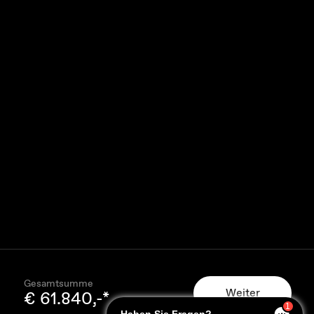
Gesamtsumme
Weiter
€ 61.840,-*
1