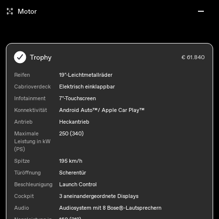
Motor
Trophy
€ 61.840
Reifen
19"-Leichtmetallräder
Cabrioverdeck
Elektrisch einklappbar
Infotainment
7"-Touchscreen
Konnektivität
Android Auto™/ Apple Car Play™
Antrieb
Heckantrieb
Maximale
250 (340)
Leistung in kW
(PS)
Spitze
195 km/h
Türöffnung
Scherentür
Beschleunigung
Launch Control
Cockpit
3 aneinandergeordnete Displays
Audio
Audiosystem mit 8 Bose®-Lautsprechern