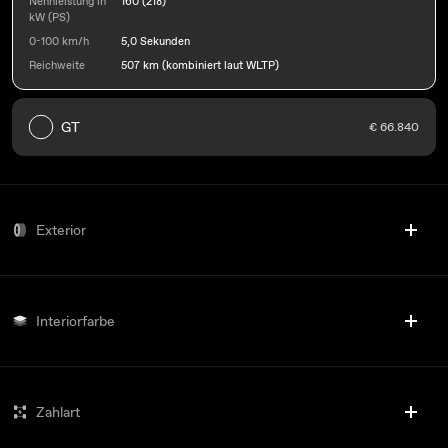
Nennleistung in
160 (218)
kW (PS)
0-100 km/h
5,0 Sekunden
Reichweite
507 km (kombiniert laut WLTP)
GT
€ 66.840
Exterior
Interiorfarbe
Zahlart