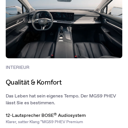
öffnen – praktisch, wenn Sie gerade alle Hände voll haben, was bei
diesem großzügigen Raumangebot häufig der Fall sein wird.
*MGS9 PHEV Luxury
INTERIEUR
Qualität & Komfort
Das Leben hat sein eigenes Tempo. Der MGS9 PHEV
lässt Sie es bestimmen.
®
12-Lautsprecher BOSE
Audiosystem
Klarer, satter Klang *MGS9 PHEV Premium