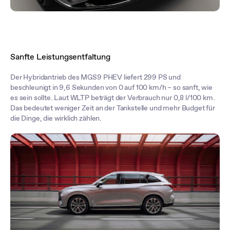
Sanfte Leistungsentfaltung
Der Hybridantrieb des MGS9 PHEV liefert 299 PS und
beschleunigt in 9,6 Sekunden von 0 auf 100 km/h – so sanft, wie
es sein sollte. Laut WLTP beträgt der Verbrauch nur 0,8 l/100 km.
Das bedeutet weniger Zeit an der Tankstelle und mehr Budget für
die Dinge, die wirklich zählen.