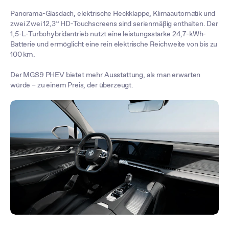
Panorama-Glasdach, elektrische Heckklappe, Klimaautomatik und
zwei Zwei 12,3” HD-Touchscreens sind serienmäßig enthalten. Der
1,5-L-Turbohybridantrieb nutzt eine leistungsstarke 24,7-kWh-
Batterie und ermöglicht eine rein elektrische Reichweite von bis zu
100 km.
Der MGS9 PHEV bietet mehr Ausstattung, als man erwarten
würde – zu einem Preis, der überzeugt.