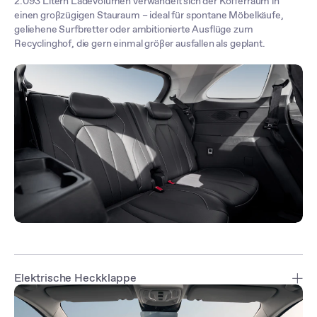
2.093 Litern Ladevolumen verwandelt sich der Kofferraum in
einen großzügigen Stauraum – ideal für spontane Möbelkäufe,
geliehene Surfbretter oder ambitionierte Ausflüge zum
Recyclinghof, die gern einmal größer ausfallen als geplant.
Elektrische Heckklappe
Die sensorgesteuerte intelligente Heckklappe* lässt sich freihändig