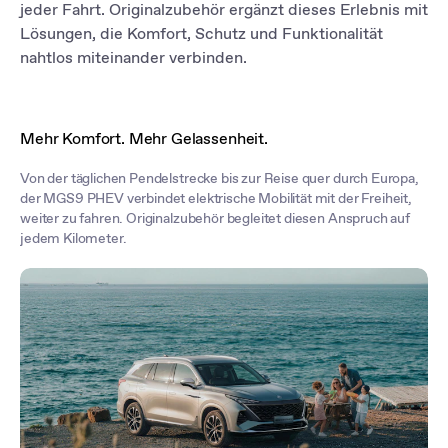
bei jeder Fahrt zu speichern und abzurufen.
jeder Fahrt. Originalzubehör ergänzt dieses Erlebnis mit
Lösungen, die Komfort, Schutz und Funktionalität
nahtlos miteinander verbinden.
Mehr Komfort. Mehr Gelassenheit.
Von der täglichen Pendelstrecke bis zur Reise quer durch Europa,
der MGS9 PHEV verbindet elektrische Mobilität mit der Freiheit,
weiter zu fahren. Originalzubehör begleitet diesen Anspruch auf
jedem Kilometer.