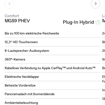
Comfort
L
MGS9 PHEV
M
Plug-In Hybrid
Bis zu 100 km elektrische Reichweite
2
12,3” HD-Touchscreen
B
8-Lautsprecher-Audiosystem
2
360°-Kamera
S
Kabellose Verbindung zu Apple CarPlay™ und Android Auto™
B
Elektrische Heckklappe
E
F
Beheizte Vordersitze
I
Panoramadach mit Sonnenblende
1
Ambientebeleuchtung