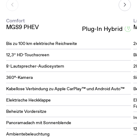
Comfort
L
MGS9 PHEV
M
Plug-In Hybrid
Bis zu 100 km elektrische Reichweite
2
12,3” HD-Touchscreen
B
8-Lautsprecher-Audiosystem
2
360°-Kamera
S
Kabellose Verbindung zu Apple CarPlay™ und Android Auto™
B
Elektrische Heckklappe
E
F
Beheizte Vordersitze
I
Panoramadach mit Sonnenblende
1
Ambientebeleuchtung