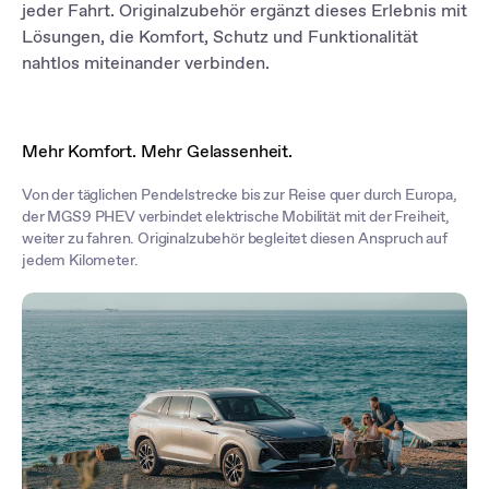
bei jeder Fahrt zu speichern und abzurufen.
jeder Fahrt. Originalzubehör ergänzt dieses Erlebnis mit
Lösungen, die Komfort, Schutz und Funktionalität
nahtlos miteinander verbinden.
Mehr Komfort. Mehr Gelassenheit.
Von der täglichen Pendelstrecke bis zur Reise quer durch Europa,
der MGS9 PHEV verbindet elektrische Mobilität mit der Freiheit,
weiter zu fahren. Originalzubehör begleitet diesen Anspruch auf
jedem Kilometer.