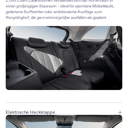
2.093 Litern Ladevolumen verwandelt sich der Kofferraum in
einen großzügigen Stauraum – ideal für spontane Möbelkäufe,
geliehene Surfbretter oder ambitionierte Ausflüge zum
Recyclinghof, die gern einmal größer ausfallen als geplant.
Elektrische Heckklappe
Die sensorgesteuerte intelligente Heckklappe* lässt sich freihändig