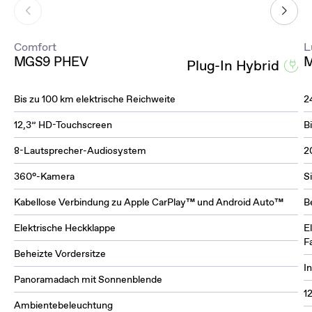
Comfort
L
MGS9 PHEV
M
Plug-In Hybrid
Bis zu 100 km elektrische Reichweite
2
12,3” HD-Touchscreen
B
8-Lautsprecher-Audiosystem
2
360°-Kamera
S
Kabellose Verbindung zu Apple CarPlay™ und Android Auto™
B
Elektrische Heckklappe
E
F
Beheizte Vordersitze
I
Panoramadach mit Sonnenblende
1
Ambientebeleuchtung