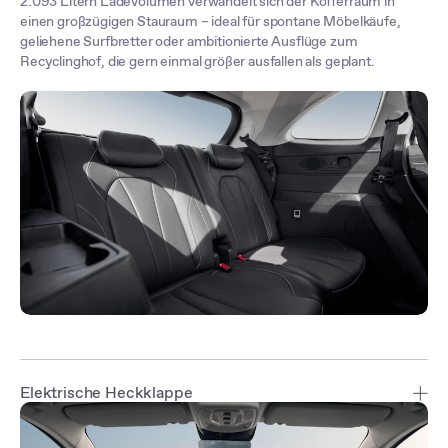
2.093 Litern Ladevolumen verwandelt sich der Kofferraum in
einen großzügigen Stauraum – ideal für spontane Möbelkäufe,
geliehene Surfbretter oder ambitionierte Ausflüge zum
Recyclinghof, die gern einmal größer ausfallen als geplant.
Elektrische Heckklappe
Die sensorgesteuerte intelligente Heckklappe* lässt sich freihändig