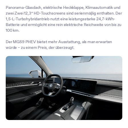
Panorama-Glasdach, elektrische Heckklappe, Klimaautomatik und
zwei Zwei 12,3” HD-Touchscreens sind serienmäßig enthalten. Der
1,5-L-Turbohybridantrieb nutzt eine leistungsstarke 24,7-kWh-
Batterie und ermöglicht eine rein elektrische Reichweite von bis zu
100 km.
Der MGS9 PHEV bietet mehr Ausstattung, als man erwarten
würde – zu einem Preis, der überzeugt.