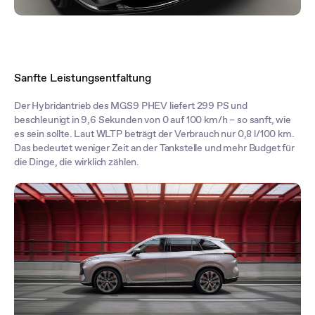
Sanfte Leistungsentfaltung
Der Hybridantrieb des MGS9 PHEV liefert 299 PS und
beschleunigt in 9,6 Sekunden von 0 auf 100 km/h – so sanft, wie
es sein sollte. Laut WLTP beträgt der Verbrauch nur 0,8 l/100 km.
Das bedeutet weniger Zeit an der Tankstelle und mehr Budget für
die Dinge, die wirklich zählen.