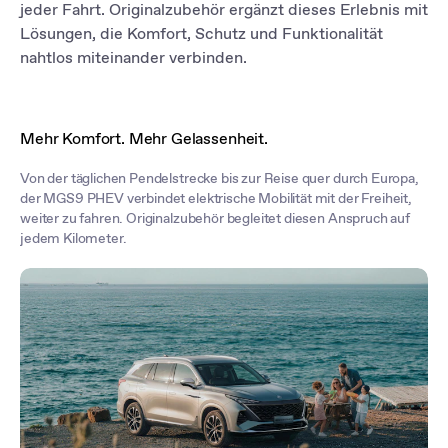
bei jeder Fahrt zu speichern und abzurufen.
jeder Fahrt. Originalzubehör ergänzt dieses Erlebnis mit
Lösungen, die Komfort, Schutz und Funktionalität
nahtlos miteinander verbinden.
Mehr Komfort. Mehr Gelassenheit.
Von der täglichen Pendelstrecke bis zur Reise quer durch Europa,
der MGS9 PHEV verbindet elektrische Mobilität mit der Freiheit,
weiter zu fahren. Originalzubehör begleitet diesen Anspruch auf
jedem Kilometer.