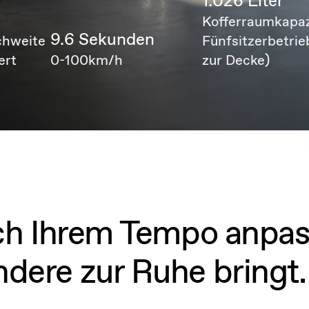
1.026 Liter
m
Kofferraumkapaz
9.6 Sekunden
chweite
Fünfsitzerbetrie
ert
0-100km/h
zur Decke)
sich Ihrem Tempo anpas
ndere zur Ruhe bringt.