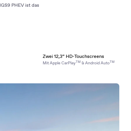
 MGS9 PHEV ist das
Zwei 12,3” HD-Touchscreens
TM
TM
Mit Apple CarPlay
& Android Auto