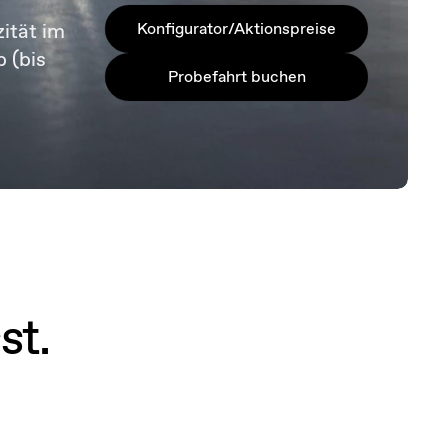
ität im
Konfigurator/Aktionspreise
b (bis
Probefahrt buchen
st.