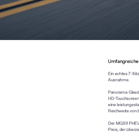
Umfangreiche
Ein echtes 7-Sit
Ausnahme.
Panorama-Glasda
HD-Touchscreens 
eine leistungsst
Reichweite von b
Der MGS9 PHEV b
Preis, der überz