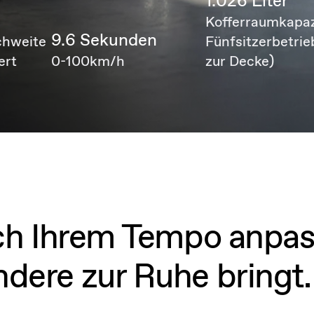
1.026 Liter
m
Kofferraumkapaz
9.6 Sekunden
chweite
Fünfsitzerbetrie
ert
0-100km/h
zur Decke)
sich Ihrem Tempo anpas
ndere zur Ruhe bringt.