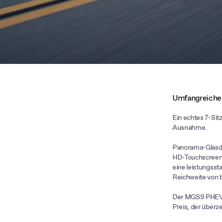
Umfangreiche
Ein echtes 7-Sit
Ausnahme.
Panorama-Glasda
HD-Touchscreens 
eine leistungsst
Reichweite von b
Der MGS9 PHEV b
Preis, der überz