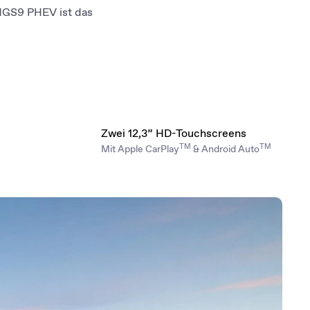
 MGS9 PHEV ist das
Zwei 12,3” HD-Touchscreens
TM
TM
Mit Apple CarPlay
& Android Auto