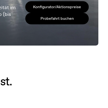
ität im
Konfigurator/Aktionspreise
b (bis
Probefahrt buchen
st.