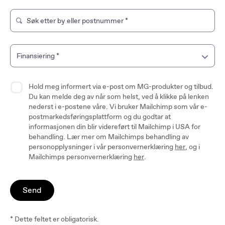
Søk etter by eller postnummer
*
Skriv for å søke etter en merkebutikk. Bruk piltastene for 
Finansiering
*
Hold meg informert via e-post om MG-produkter og tilbud.
Du kan melde deg av når som helst, ved å klikke på lenken
nederst i e-postene våre. Vi bruker Mailchimp som vår e-
postmarkedsføringsplattform og du godtar at
informasjonen din blir videreført til Mailchimp i USA for
behandling. Lær mer om Mailchimps behandling av
personopplysninger i vår personvernerklæring
her
, og i
Mailchimps personvernerklæring
her
.
Send
* Dette feltet er obligatorisk.