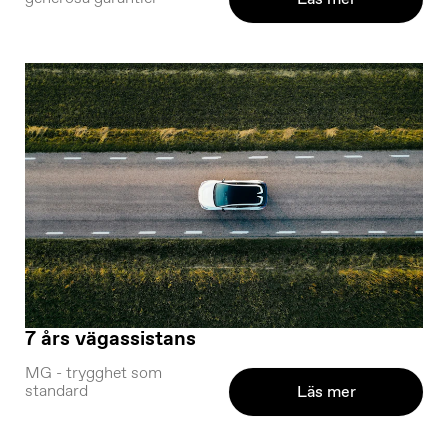
7 års vägassistans
MG - trygghet som
standard
Läs mer