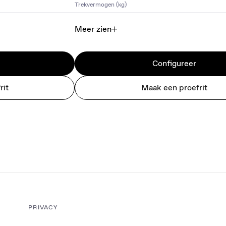
Trekvermogen (kg)
Meer zien
Configureer
rit
Maak een proefrit
PRIVACY