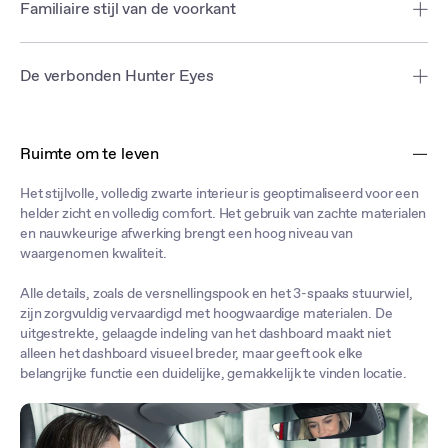
Familiaire stijl van de voorkant
Het verbluffende gezicht van de ZS Hybrid+ is verdeeld in twee
lagen. De bovenste laag bevat verbonden koplampen en de
De verbonden Hunter Eyes
onderste laag heeft een prominente, zelfverzekerde grille,
waardoor de nieuwe ZS een krachtige, robuuste uitstraling krijgt.
Een volledige dagrijverlichting loopt door de voorkant en verbindt
beide koplampen, waardoor een geavanceerde en precieze
Ruimte om te leven
uitstraling ontstaat. In elke lamp bevindt zich een LED PES*-
eenheid die dim- en grootlicht integreert.
Het stijlvolle, volledig zwarte interieur is geoptimaliseerd voor een
helder zicht en volledig comfort. Het gebruik van zachte materialen
en nauwkeurige afwerking brengt een hoog niveau van
waargenomen kwaliteit.
Alle details, zoals de versnellingspook en het 3-spaaks stuurwiel,
zijn zorgvuldig vervaardigd met hoogwaardige materialen. De
uitgestrekte, gelaagde indeling van het dashboard maakt niet
alleen het dashboard visueel breder, maar geeft ook elke
belangrijke functie een duidelijke, gemakkelijk te vinden locatie.