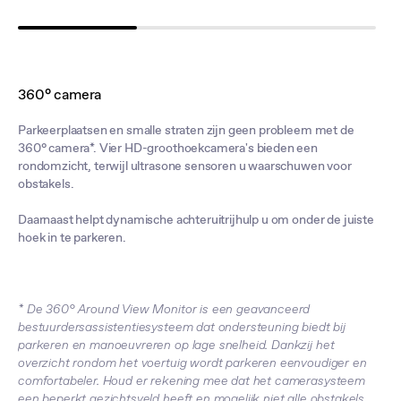
360° camera
Parkeerplaatsen en smalle straten zijn geen probleem met de
360° camera*. Vier HD-groothoekcamera's bieden een
rondomzicht, terwijl ultrasone sensoren u waarschuwen voor
obstakels.
Daarnaast helpt dynamische achteruitrijhulp u om onder de juiste
hoek in te parkeren.
* De 360° Around View Monitor is een geavanceerd
bestuurdersassistentiesysteem dat ondersteuning biedt bij
parkeren en manoeuvreren op lage snelheid. Dankzij het
overzicht rondom het voertuig wordt parkeren eenvoudiger en
comfortabeler. Houd er rekening mee dat het camerasysteem
een beperkt gezichtsveld heeft en mogelijk niet alle obstakels,