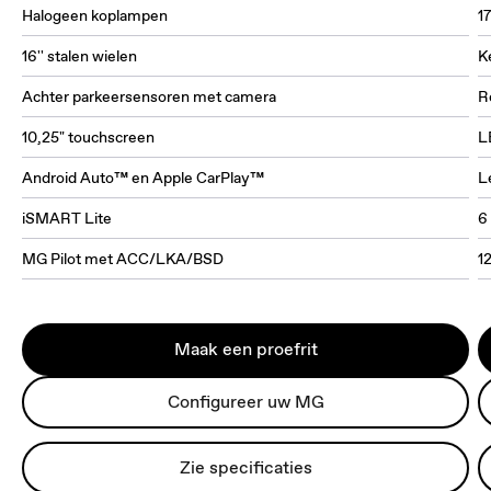
Halogeen koplampen
17
16'' stalen wielen
K
Achter parkeersensoren met camera
R
10,25" touchscreen
L
Android Auto™ en Apple CarPlay™
L
iSMART Lite
6
MG Pilot met ACC/LKA/BSD
1
Maak een proefrit
Configureer uw MG
Zie specificaties