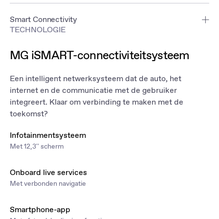
Smart Connectivity
TECHNOLOGIE
Met Apple CarPlay™ en Android Auto™ als standaard kun je
verbonden blijven met je favoriete applicaties.
MG iSMART-connectiviteitsysteem
Een intelligent netwerksysteem dat de auto, het
internet en de communicatie met de gebruiker
integreert. Klaar om verbinding te maken met de
toekomst?
Infotainmentsysteem
Met 12,3'' scherm
Onboard live services
Met verbonden navigatie
Smartphone-app