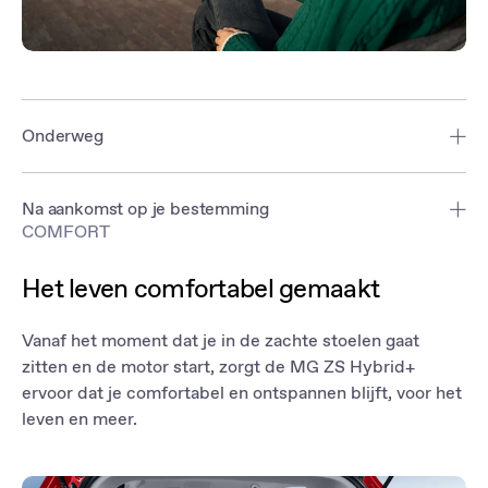
Onderweg
Blijf op koers met MG's verbonden navigatiesysteem, dat
routebegeleiding en een geschatte aankomsttijd voor elke reis
Na aankomst op je bestemming
biedt.
COMFORT
Controleer de status van je voertuig op elk moment om ervoor te
zorgen dat het klaar is voor de volgende rit. Je kunt ook al je
Het leven comfortabel gemaakt
rijstatistieken bekijken, inclusief brandstofniveaus, voor
gemoedsrust bij het plannen van je volgende reis.
Vanaf het moment dat je in de zachte stoelen gaat
Niet zeker of je de auto hebt vergrendeld? Maak je geen zorgen—
zitten en de motor start, zorgt de MG ZS Hybrid+
je kunt hem op elk moment en overal vergrendelen
ervoor dat je comfortabel en ontspannen blijft, voor het
leven en meer.