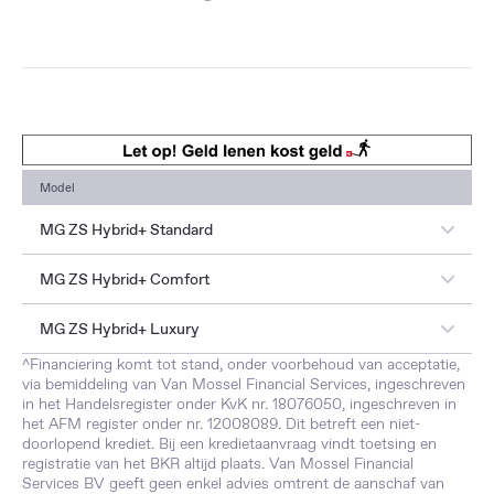
Model
MG ZS Hybrid+ Standard
Aankoopprijs
€ 26.850,00
MG ZS Hybrid+ Comfort
Inruil / aanbetaling
€ 6.800,00
Aankoopprijs
€ 29.150,00
MG ZS Hybrid+ Luxury
Kredietsom
€ 20.050,00
Inruil / aanbetaling
€ 7.287,50
^Financiering komt tot stand, onder voorbehoud van acceptatie,
Aankoopprijs
€ 31.150,00
Looptijd in maanden
60
via bemiddeling van Van Mossel Financial Services, ingeschreven
Kredietsom
€ 21.862,50
in het Handelsregister onder KvK nr. 18076050, ingeschreven in
Inruil / aanbetaling
€ 7.787,50
Totaal te betalen
€ 22.158,60
het AFM register onder nr. 12008089. Dit betreft een niet-
Looptijd in maanden
60
doorlopend krediet. Bij een kredietaanvraag vindt toetsing en
Kredietsom
€ 23.362,50
Maandlast
€ 235,06
registratie van het BKR altijd plaats. Van Mossel Financial
Totaal te betalen
€ 24.159,00
Looptijd in maanden
60
Services BV geeft geen enkel advies omtrent de aanschaf van
Vaste debetrentev
2,99%