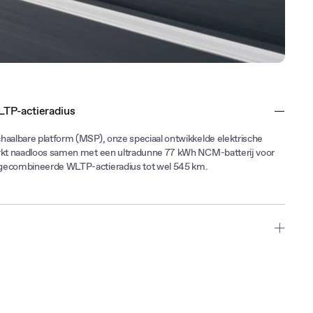
TP-actieradius
haalbare platform (MSP), onze speciaal ontwikkelde elektrische
erkt naadloos samen met een ultradunne 77 kWh NCM-batterij voor
gecombineerde WLTP-actieradius tot wel 545 km.
 laad je de 64 kWh-batterij in maximaal 25 minuten van 10 tot 80%
snelheid van 154 kW.