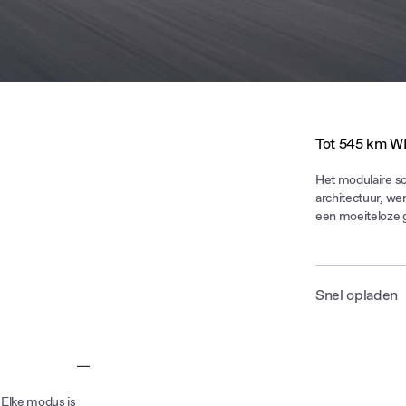
Tot 545 km WL
Het modulaire sc
architectuur, w
een moeiteloze 
Snel opladen
Met DC-snelladen
op^ met een laad
 Elke modus is