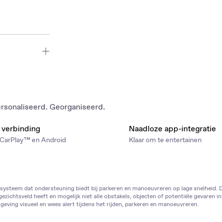
tief rijden met
ersonaliseerd. Georganiseerd.
 verbinding
Naadloze app-integratie
 CarPlay™ en Android
Klaar om te entertainen
systeem dat ondersteuning biedt bij parkeren en manoeuvreren op lage snelheid. 
chtsveld heeft en mogelijk niet alle obstakels, objecten of potentiële gevaren in 
geving visueel en wees alert tijdens het rijden, parkeren en manoeuvreren.