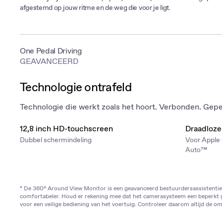
afgestemd op jouw ritme en de weg die voor je ligt.
One Pedal Driving
De MG4 EV beschikt over vijf regeneratieve standen, waaronder intuï
GEAVANCEERD
één pedaal en wint energie terug met stille efficiëntie .
Technologie ontrafeld
Technologie die werkt zoals het hoort. Verbonden. Gep
12,8 inch HD-touchscreen
Draadloze
Dubbel schermindeling
Voor Apple
Auto™
* De 360° Around View Monitor is een geavanceerd bestuurdersassistentie
comfortabeler. Houd er rekening mee dat het camerasysteem een beperkt gezi
voor een veilige bediening van het voertuig. Controleer daarom altijd de om