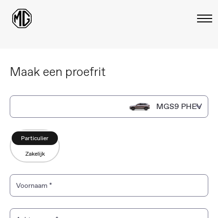
Maak een proefrit
MGS9 PHEV
MGS9 PHEV
Particulier
Zakelijk
MG4 EV Urban
MG4 EV
Voornaam
*
MGS6 EV