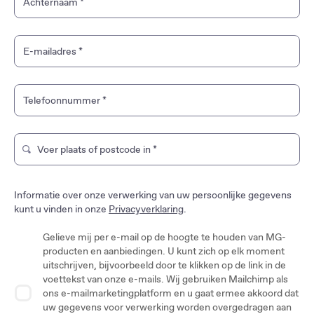
Achternaam
*
MGS5 EV
MG HS PHEV
E-mailadres
*
MG HS Hybrid+
MG ZS Hybrid+
Telefoonnummer
*
MG3 Hybrid+
Voer plaats of postcode in
*
Typ om te zoeken naar een merkwinkel. Gebruik de pijltjes
Informatie over onze verwerking van uw persoonlijke gegevens
kunt u vinden in onze
Privacyverklaring
.
Gelieve mij per e-mail op de hoogte te houden van MG-
producten en aanbiedingen. U kunt zich op elk moment
uitschrijven, bijvoorbeeld door te klikken op de link in de
voettekst van onze e-mails. Wij gebruiken Mailchimp als
ons e-mailmarketingplatform en u gaat ermee akkoord dat
uw gegevens voor verwerking worden overgedragen aan