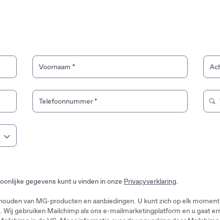
Voornaam
*
Ac
Telefoonnummer
*
Typ
oonlijke gegevens kunt u vinden in onze
Privacyverklaring
.
 houden van MG-producten en aanbiedingen. U kunt zich op elk moment ui
ls. Wij gebruiken Mailchimp als ons e-mailmarketingplatform en u gaat