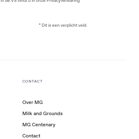
 de VS vindt u in onze Privacyverklaring
* Dit is een verplicht veld.
CONTACT
Over MG
Milk and Grounds
MG Centenary
Contact