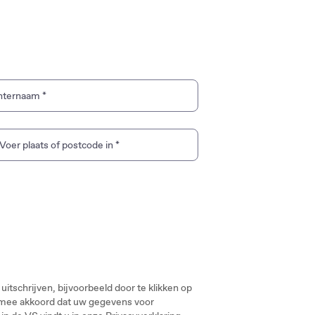
hternaam
*
Voer plaats of postcode in
*
 om te zoeken naar een merkwinkel. Gebruik de pijltjestoetsen 
tschrijven, bijvoorbeeld door te klikken op
 ermee akkoord dat uw gegevens voor