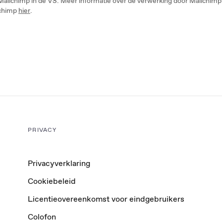
ilchimp in de VS. Meer informatie over de verwerking door Mailchimp in
lchimp
hier
.
PRIVACY
Privacyverklaring
Cookiebeleid
Licentieovereenkomst voor eindgebruikers
Colofon