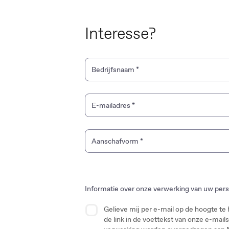
Interesse?
Bedrijfsnaam
*
E-mailadres
*
Aanschafvorm
*
Rijklaar vanaf
Informatie over onze verwerking van uw pers
Netto bijtelling vanaf
Gelieve mij per e-mail op de hoogte te
Financial Lease
de link in de voettekst van onze e-mai