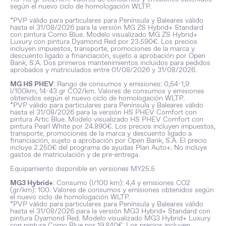
según el nuevo ciclo de homologación WLTP.
*PVP válido para particulares para Península y Baleares válido
hasta el 31/08/2026 para la versión MG ZS Hybrid+ Standard
con pintura Como Blue. Modelo visualizado MG ZS Hybrid+
Luxury con pintura Dyamond Red por 23.590€. Los precios
incluyen impuestos, transporte, promociones de la marca y
descuento ligado a financiación, sujeto a aprobación por Open
Bank, S.A. Dos primeros mantenimientos incluidos para pedidos
aprobados y matriculados entre 01/08/2026 y 31/08/2026.
MG HS PHEV
: Rango de consumos y emisiones: 0,54-1,9
l/100km, 14-43 gr CO2/km. Valores de consumos y emisiones
obtenidos según el nuevo ciclo de homologación WLTP.
*PVP válido para particulares para Península y Baleares válido
hasta el 31/08/2026 para la versión HS PHEV Comfort con
pintura Artic Blue. Modelo visualizado HS PHEV Comfort con
pintura Pearl White por 24.890€. Los precios incluyen impuestos,
transporte, promociones de la marca y descuento ligado a
financiación, sujeto a aprobación por Open Bank, S.A. El precio
incluye 2.250€ del programa de ayudas Plan Auto+. No incluye
gastos de matriculación y de pre-entrega.
Equipamiento disponible en versiones MY25.5
MG3 Hybrid+
: Consumo (l/100 km): 4,4 y emisiones CO2
(gr/km): 100. Valores de consumos y emisiones obtenidos según
el nuevo ciclo de homologación WLTP.​
*PVP válido para particulares para Península y Baleares válido
hasta el 31/08/2026 para la versión MG3 Hybrid+ Standard con
pintura Dyamond Red. Modelo visualizado MG3 Hybrid+ Luxury
con pintura Como Blue por 19.840€. Los precios incluyen